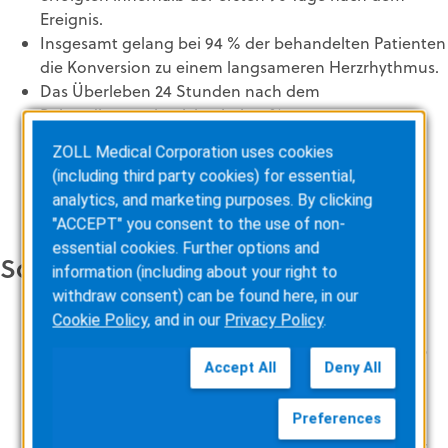
Ereignis.
Insgesamt gelang bei 94 % der behandelten Patienten
die Konversion zu einem langsameren Herzrhythmus.
Das Überleben 24 Stunden nach dem
Behandlungsschock lag bei 93 %.
Die Rate ungeeigneter Schocks war sehr gering (0,4
ZOLL Medical Corporation uses cookies
%).
(including third party cookies) for essential,
Die Patienten-Tragezeit des WCD war lang - die
analytics, and marketing purposes. By clicking
mediane tägliche Verwendung lag bei 23,1 Stunden.
"ACCEPT" you consent to the use of non-
essential cookies. Further options and
Schlussfolgerungen
information (including about your right to
withdraw consent) can be found here, in our
Cookie Policy
, and in our
Privacy Policy
.
Die Studienergebnisse bestätigen, dass der WCD
Patienten mit einer niedrigen Ejektionsfraktion (≤ 35
Accept All
Deny All
%) sicher und wirksam vor PHT schützt.
Die Ergebnisse der Studie untermauern die
Preferences
Empfehlungen der Deutschen Gesellschaft für
Kardiologie sowie der Europäischen Gesellschaft für