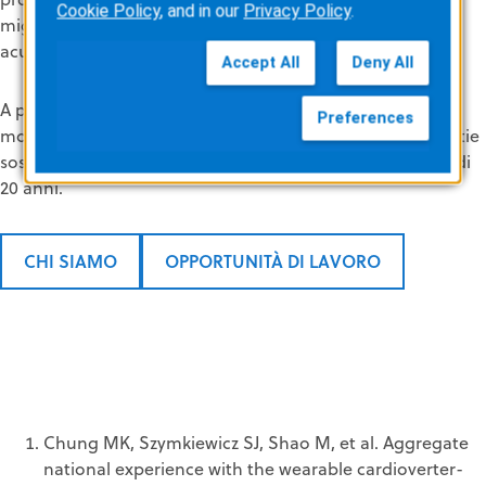
Cookie Policy
, and in our
Privacy Policy
.
migliori risultati nella cura del paziente con cardiopatia
acuta.
Accept All
Deny All
A partire da LifeVest, il primo defibrillatore indossabile al
Preferences
mondo, le nostre soluzioni per la gestione delle cardiopatie
sostengono la cura di oltre un milione di pazienti da più di
20 anni.
CHI SIAMO
OPPORTUNITÀ DI LAVORO
Chung MK, Szymkiewicz SJ, Shao M, et al. Aggregate
national experience with the wearable cardioverter-