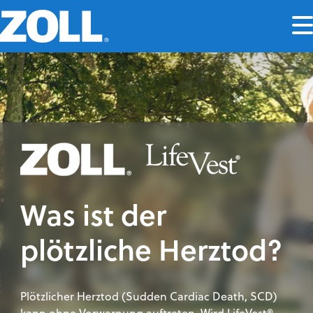
Was ist der
plötzliche Herztod?
Plötzlicher Herztod (Sudden Cardiac Death, SCD)
kann ohne Vorwarnung auftreten. Wird LifeVest®