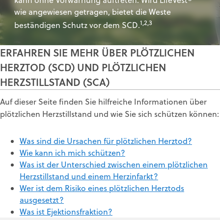
wie angewiesen getragen, bietet die Weste
1,2,3
beständigen Schutz vor dem SCD.
ERFAHREN SIE MEHR ÜBER PLÖTZLICHEN
HERZTOD (SCD) UND PLÖTZLICHEN
HERZSTILLSTAND (SCA)
Auf dieser Seite finden Sie hilfreiche Informationen über
plötzlichen Herzstillstand und wie Sie sich schützen können:
Was sind die Ursachen für plötzlichen Herztod?
Wie kann ich mich schützen?
Was ist der Unterschied zwischen einem plötzlichen
Herzstillstand und einem Herzinfarkt?
Wer ist dem Risiko eines plötzlichen Herztods
ausgesetzt?
Was ist Ejektionsfraktion?