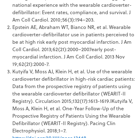
national experience with the wearable cardioverter-
defibrillator: Event rates, compliance, and survival. J
Am Coll Cardiol. 2010;56(3):194–203.
Epstein AE, Abraham WT, Bianco NR, et al. Wearable
cardioverter-defibrillator use in patients perceived to
be at high risk early post myocardial infarction. J Am
Coll Cardiol. 2013;62(21):2000–2007early post-
myocardial infarction. J Am Coll Cardiol. 2013 Nov
19;62(21):2000-7.
Kutyifa V, Moss AJ, Klein H, et al. Use of the wearable
cardioverter defibrillator in high-risk cardiac patients:
Data from the prospective registry of patients using
the wearable cardioverter defibrillator (WEARIT-II
Registry). Circulation 2015;132(17):1613-1619.lKutyifa V,
Moss A, Klein H, et al. One-Year Follow-Up of the
Prospective Registry of Patients Using the Wearable
Defibrillator (WEARIT-II Registry). Pacing Clin
Electrophysiol. 2018;1–7.
https://doi.org/10.1111/pace.13448