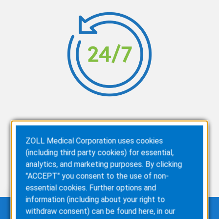
Tragen Sie die LifeVest
ZOLL Medical Corporation uses cookies
Defibrillatorweste stets – auch
(including third party cookies) for essential,
analytics, and marketing purposes. By clicking
während Sie schlafen
"ACCEPT" you consent to the use of non-
essential cookies. Further options and
information (including about your right to
withdraw consent) can be found here, in our