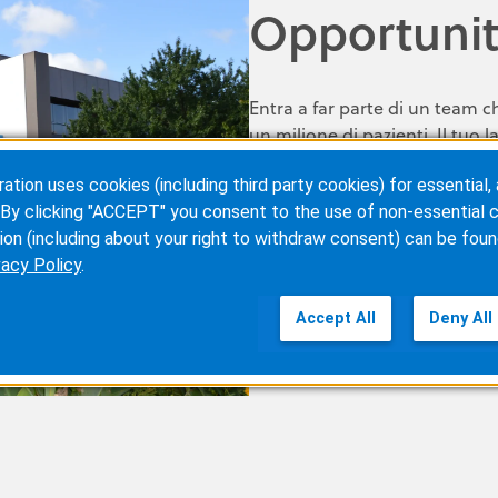
Opportunit
Entra a far parte di un team c
un milione di pazienti. Il tuo 
cardiopatici ricevano le tera
ion uses cookies (including third party cookies) for essential, 
mano la propria vita. Fai la di
By clicking "ACCEPT" you consent to the use of non-essential c
ion (including about your right to withdraw consent) can be foun
SCOPRI LE OPPORTUNITÀ 
vacy Policy
.
Accept All
Deny All