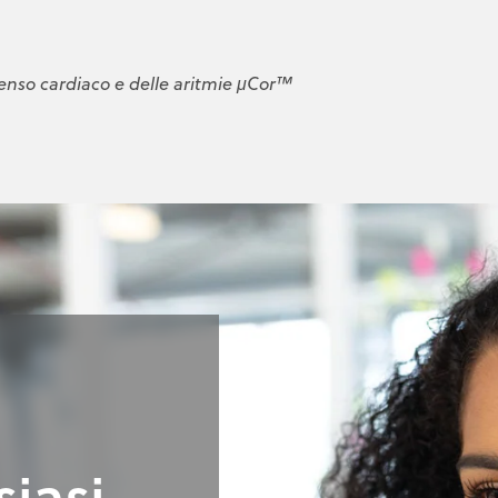
enso cardiaco e delle aritmie μCor™
siasi