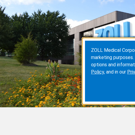
ZOLL Medical Corporat
marketing purposes. 
options and informat
Policy
, and in our
Pri