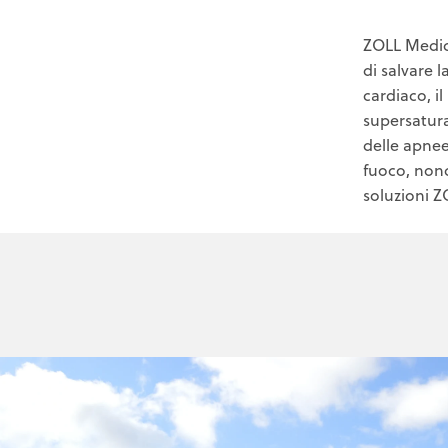
ZOLL Medica
di salvare l
cardiaco, i
supersatura
delle apnee
fuoco, nonch
soluzioni ZO