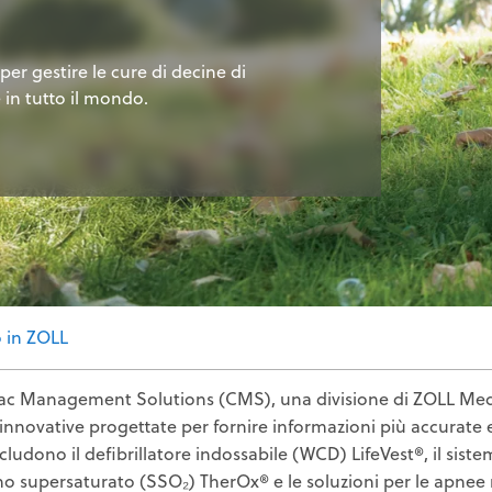
per gestire le cure di decine di
 in tutto il mondo.
o in ZOLL
c Management Solutions (CMS), una divisione di ZOLL Medica
innovative progettate per fornire informazioni più accurate e 
ncludono il defibrillatore indossabile (WCD) LifeVest®, il si
o supersaturato (SSO₂) TherOx® e le soluzioni per le apnee