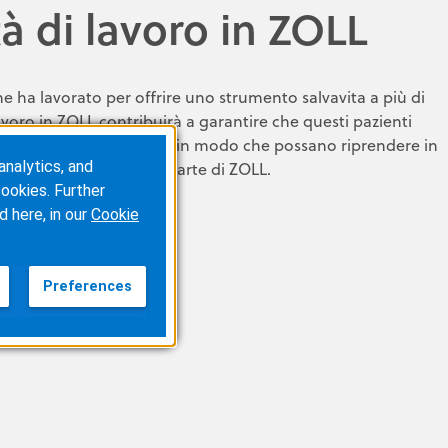
à di lavoro in ZOLL
he ha lavorato per offrire uno strumento salvavita a più di
lavoro in ZOLL contribuirà a garantire che questi pazienti
pie di cui hanno bisogno, in modo che possano riprendere in
analytics, and
fferenza entrando a far parte di ZOLL.
ookies. Further
d here, in our
Cookie
DI LAVORO IN ZOLL
Preferences