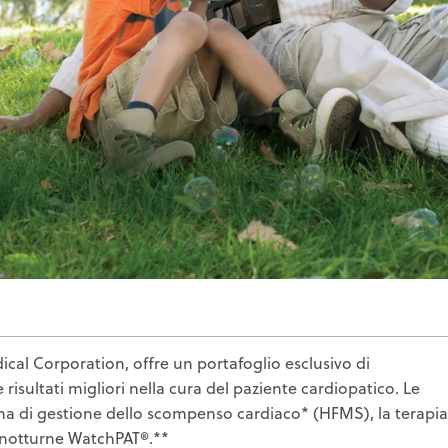
l Corporation, offre un portafoglio esclusivo di
risultati migliori nella cura del paziente cardiopatico. Le
stema di gestione dello scompenso cardiaco* (HFMS), la terapia
 notturne WatchPAT®.**