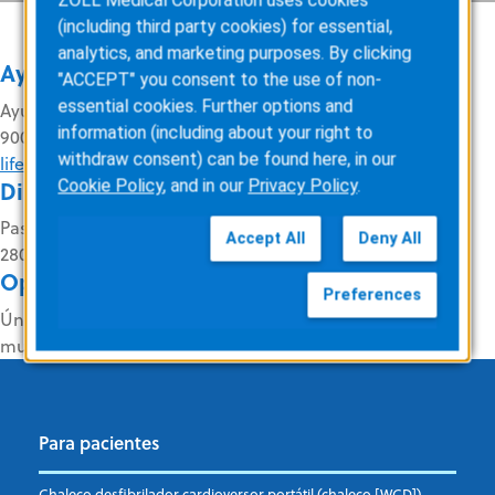
(including third party cookies) for essential,
analytics, and marketing purposes. By clicking
Ayuda para el productos LifeVest
"ACCEPT" you consent to the use of non-
essential cookies. Further options and
Ayuda telefónica 24 horas al día, 7 días a la semana:
information (including about your right to
900.998.426
withdraw consent) can be found here, in our
lifevest.spain@zoll.com
Dirección de la oficina
Cookie Policy
, and in our
Privacy Policy
.
Paseo de la Castellana, 135
Accept All
Deny All
28036 Madrid
Oportunidades de trabajo en ZOLL
Preferences
Únase a ZOLL para ayudar a salvar vidas en todo el
mundo:
careers.zoll.com
Para pacientes
Chaleco desfibrilador cardioversor portátil (chaleco [WCD])