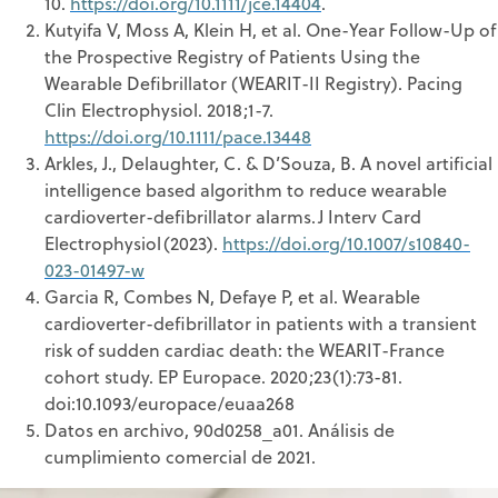
10.
https://doi.org/10.1111/jce.14404
.
Kutyifa V, Moss A, Klein H, et al. One-Year Follow-Up of
the Prospective Registry of Patients Using the
Wearable Defibrillator (WEARIT-II Registry). Pacing
Clin Electrophysiol. 2018;1-7.
https://doi.org/10.1111/pace.13448
Arkles, J., Delaughter, C. & D’Souza, B. A novel artificial
intelligence based algorithm to reduce wearable
cardioverter-defibrillator alarms.
J Interv Card
Electrophysiol
(2023).
https://doi.org/10.1007/s10840-
023-01497-w
Garcia R, Combes N, Defaye P, et al. Wearable
cardioverter-defibrillator in patients with a transient
risk of sudden cardiac death: the WEARIT-France
cohort study. EP Europace. 2020;23(1):73-81.
doi:10.1093/europace/euaa268
Datos en archivo, 90d0258_a01. Análisis de
cumplimiento comercial de 2021.